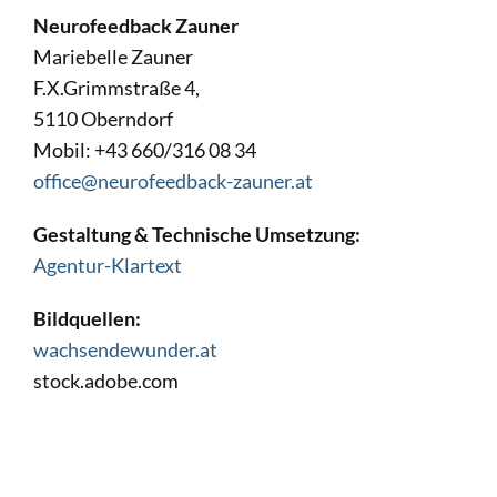
Neurofeedback Zauner
Wie funktioniert das
Mariebelle Zauner
Training?
F.X.Grimmstraße 4,
5110 Oberndorf
Über mich
Mobil: +43 660/316 08 34
office@neurofeedback-zauner.at
Kontakt
Gestaltung & Technische Umsetzung:
Agentur-Klartext
Unser Folder als Download
Bildquellen:
wachsendewunder.at
stock.adobe.com